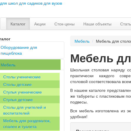
для школ
для садиков
для вузов
Каталог
Акции
Сток-цены
Наши объекты
Стат
талог
Мебель
/
Мебель для стол
Оборудование для
Мебель дл
пищеблока
Мебель
Тепловое оборудование
Школьная столовая наряду с
Механическое
практически каждого сов
Столы ученические
оборудование
столовой соответствовала вс
Столы детские
Нейтральное
В нашем каталоге представлен
оборудование
Стулья ученические
же табуреты с пластиковым по
Линия раздачи питания
Стулья детские
подвесы.
Холодильное
Столы для учителей и
Вся мебель изготовлена из эк
оборудование
воспитателей
удобная!
Весовое оборудование
Мебель для раздевалок,
спален и туалета
Хлебопекарное