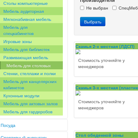
Производители
оборудование
Столы компьютерные
Не выбран
СпецМеб
Мебель аудиторная
Мягконабивная мебель
Мебель для
спецкабинетов
Игровые зоны
Скамья 2-х местная (ЛДСП)
Мебель для библиотек
Развивающая мебель
Стоимость уточняйте у
Мебель для столовых
менеджеров
Стенки, стеллажи и полки
Мебель для канцелярских
кабинетов
Скамья 3-х местная (пластик
Кухонные модули
Стоимость уточняйте у
Мебель для актовых залов
менеджеров
Мебель для гардеробов
Посуда
Стол обеденной зоны
Спортивный инвентарь
Фарфоровая посуда