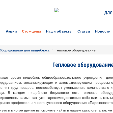
для
г
Акции
Сток-цены
Наши объекты
Статьи
Новости
Оборудование для пищеблока
/
Тепловое оборудование
Тепловое оборудовани
наше время пищеблок общеобразовательного учреждения до
орудованием, механизирующим и автоматизирующим процессы об
легчит труд поваров, поспособствует уменьшению количества отх
щи. В каждом пищеблоке безусловно есть тепловое оборуд
едставлены самые как уже зарекомендовавшие себя плиты, котлы
 рынке профессионального кухонного оборудование «Пароконвект
 это и многое другое вы сможете найти в нашем каталоге, а так же