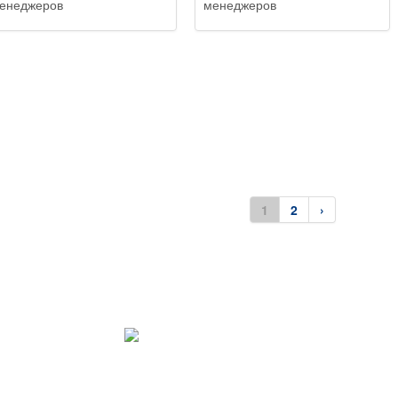
енеджеров
менеджеров
1
2
›
300