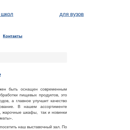
 школ
для вузов
Контакты
е
лжен быть оснащен современным
работки пищевых продуктов, это
одов, а главное улучшит качество
ование. В нашем ассортименте
, жарочные шкафы, так и новинки
оматы».
 посетить наш выставочный зал. По